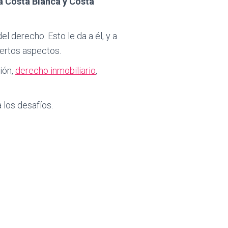
la Costa Blanca y Costa
l derecho. Esto le da a él, y a
iertos aspectos.
ción,
derecho inmobiliario
,
 los desafíos.