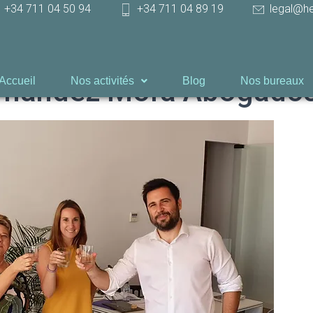
+34 711 04 50 94
+34 711 04 89 19
legal@h
ernández Mora Abogado
Accueil
Nos activités
Blog
Nos bureaux