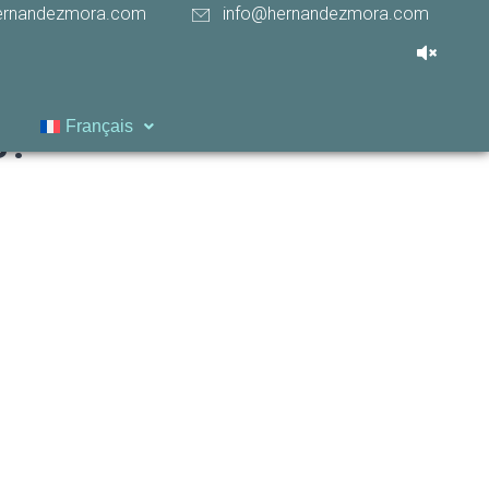
ernandezmora.com
info@hernandezmora.com
s?
Français