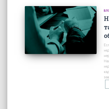
БЛ
Н
т
о
Ес
не
не
На
не
ка
за