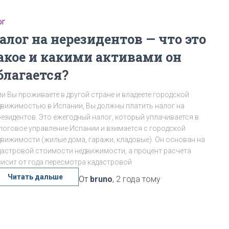
ОГ
алог на нерезидентов — что это
акое и какими активами он
благается?
ли Вы проживаете в другой стране и владеете городской
движимостью в Испании, Вы должны платить налог на
резидентов. Это ежегодный налог, который уплачивается в
логовое управление Испании и взимается с городской
движимости (жилые дома, гаражи, кладовые). Он основан на
дастровой стоимости недвижимости, а процент расчета
висит от года пересмотра кадастровой
Читать дальше
От
bruno
,
2 года
тому