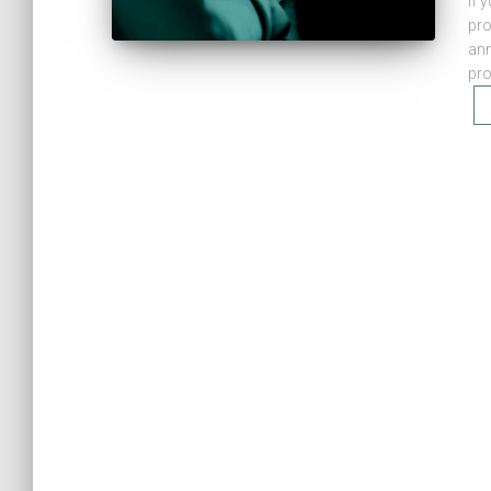
If 
pro
ann
pro