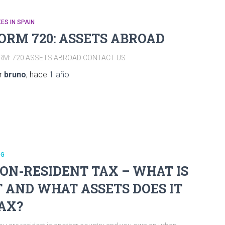
ES IN SPAIN
ORM 720: ASSETS ABROAD
RM: 720 ASSETS ABROAD CONTACT US
r
bruno
, hace
1 año
OG
ON-RESIDENT TAX – WHAT IS
T AND WHAT ASSETS DOES IT
AX?