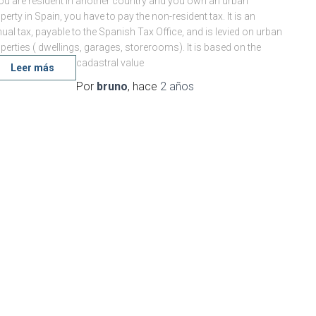
you are resident in another country and you own an urban
perty in Spain, you have to pay the non-resident tax. It is an
ual tax, payable to the Spanish Tax Office, and is levied on urban
perties ( dwellings, garages, storerooms). It is based on the
cadastral value
Leer más
Por
bruno
, hace
2 años