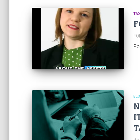
TAX
F
FO
Po
BL
N
I
T