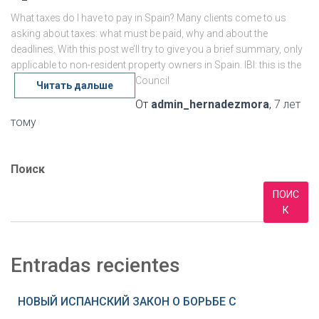
What taxes do I have to pay in Spain? Many clients come to us
asking about taxes: what must be paid, why and about the
deadlines. With this post we’ll try to give you a brief summary, only
applicable to non-resident property owners in Spain. IBI: this is the
Council
Читать дальше
От
admin_hernadezmora
,
7 лет
тому
Поиск
ПОИС
К
Entradas recientes
НОВЫЙ ИСПАНСКИЙ ЗАКОН О БОРЬБЕ С