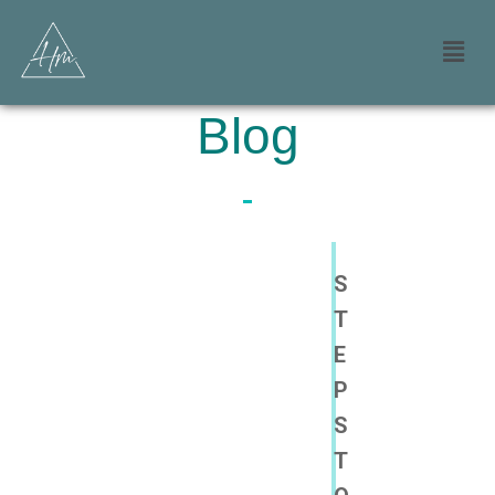
Blog
S
T
E
P
S
T