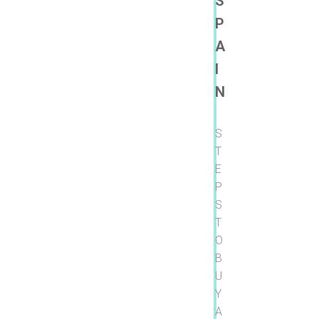
S
P
A
I
N
S
T
E
P
S
T
O
B
U
Y
A