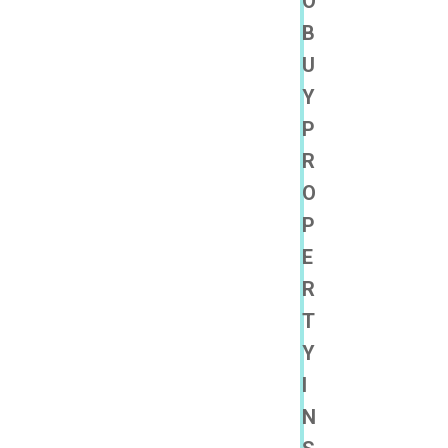
O
B
U
Y
P
R
O
P
E
R
T
Y
I
N