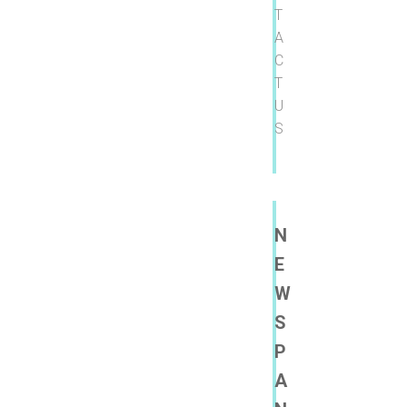
T
A
C
T
U
S
N
E
W
S
P
A