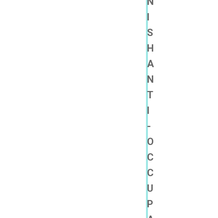
N
I
S
H
A
N
T
I
-
O
C
C
U
P