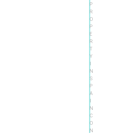
P
R
O
P
E
R
T
Y
I
N
S
P
A
I
N
C
O
N